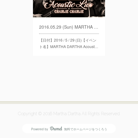
2016.05.29 (Sun) MARTHA DARTHA Acoustic Live Vol.3
【日付】2016 / 5 / 29 (日)【イベン
ト名】MARTHA DARTHA Acoust…
Copyright © 2016 Martha Dartha All Rights Reserved.
Powered by
無料でホームページをつくろう
AmebaOwnd