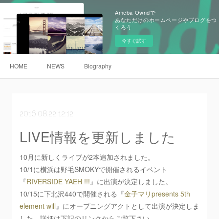
Ameba Owndで
あなただけのホームページやブログをつ
くろう
今すぐ試す
HOME
NEWS
Biography
2016.08.22 12:12
LIVE情報を更新しました
10月に新しくライブが2本追加されました。
10/1に横浜は野毛SMOKYで開催されるイベント
『
RIVERSIDE YAEH !!!
』に出演が決定しました。
10/15に下北沢440で開催される『
金子マリpresents 5th
element will
』にオープニングアクトとして出演が決定しま
した。詳細は下記のリンクからご覧下さい。