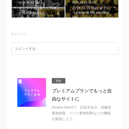
2016.08.22 12:14
2016.08.22 12:00
ギャラリーに新たに写真
2016.10.15 (Sat) 金子マ
が追加されました。
リpresents 5th element
will
0
コメント
PR
プレミアムプランでもっと自
由なサイトに
Ameba Owndで、広告非表示、画像容
量無制限、ページ数無制限などの機能
を開放しよう。