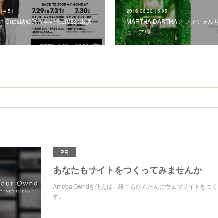
 14:51
2016.06.30 15:05
lden Cups結成50周年記念LIVEの出演
MARTHA DARTHA オフィシャ
ューアル
PR
あなたもサイトをつくってみませんか
Ameba Owndを使えば、誰でもかんたんにウェブサイトをつ
す。