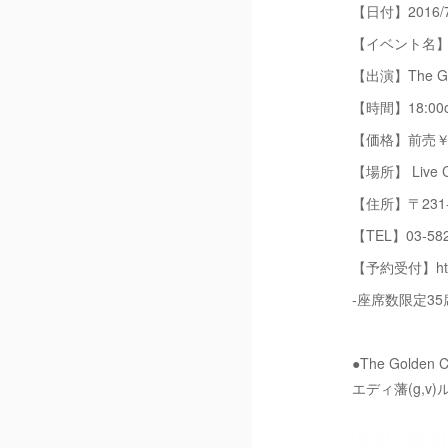
【日付】2016/7/
【イベント名】The G
【出演】The Gol
【時間】18:00ope
【価格】前売￥16,2
【場所】 Live Ca
【住所】〒231
【TEL】03-5
【予約受付】http:/
-座席数限定35
●The Golden 
エディ藩(g,v